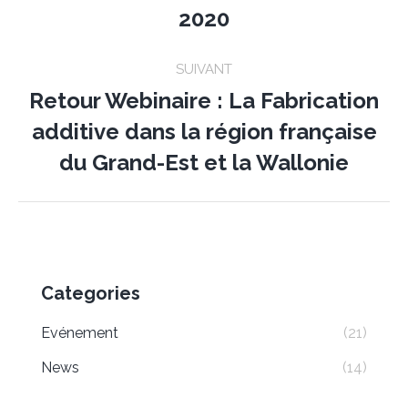
Previous
2020
post:
SUIVANT
Retour Webinaire : La Fabrication
additive dans la région française
Next
post:
du Grand-Est et la Wallonie
Categories
Evénement
(21)
News
(14)