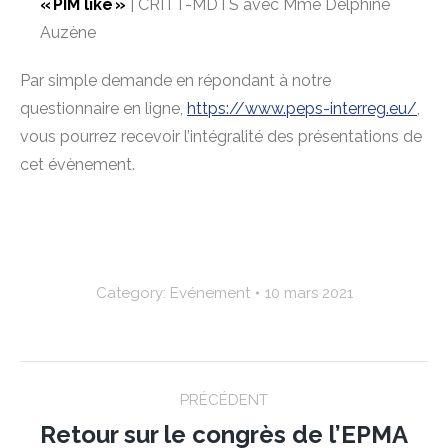
« PIM like »
| CRITT-MDTS avec Mme Delphine
Auzène
Par simple demande en répondant à notre
questionnaire en ligne,
https://www.peps-interreg.eu/
,
vous pourrez recevoir l’intégralité des présentations de
cet évènement.
Category:
Evénement
10 mars 2021
Post
PRÉCÉDENT
navigation
Retour sur le congrès de l’EPMA