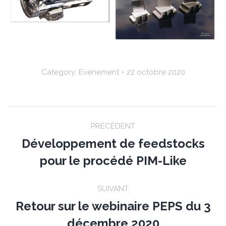
Category:
Evénement
22 octobre 2020
Post
PRÉCÉDENT
navigation
Développement de feedstocks
Previous
pour le procédé PIM-Like
post:
SUIVANT
Retour sur le webinaire PEPS du 3
Next
décembre 2020