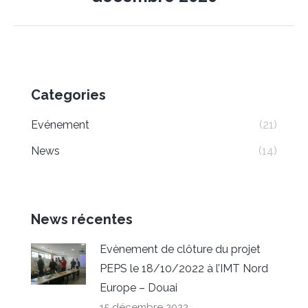
post:
Categories
Evénement
(21)
News
(14)
News récentes
Evènement de clôture du projet
PEPS le 18/10/2022 à l’IMT Nord
Europe – Douai
15 décembre 2022