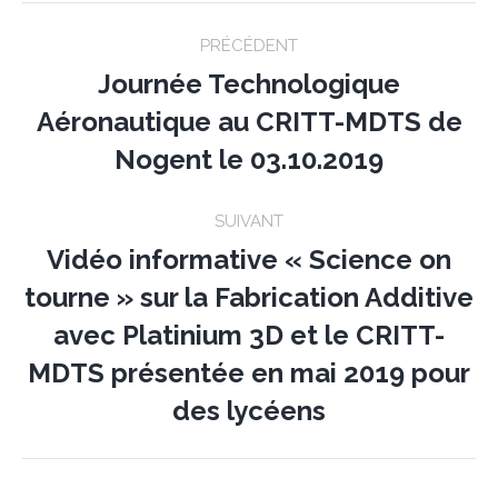
Post
PRÉCÉDENT
navigation
Journée Technologique
Aéronautique au CRITT-MDTS de
Previous
post:
Nogent le 03.10.2019
SUIVANT
Vidéo informative « Science on
tourne » sur la Fabrication Additive
avec Platinium 3D et le CRITT-
Next
post:
MDTS présentée en mai 2019 pour
des lycéens