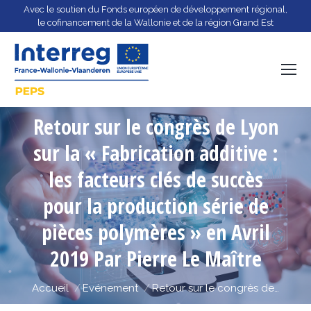
Avec le soutien du Fonds européen de développement régional,
le cofinancement de la Wallonie et de la région Grand Est
Retour sur le congrès de Lyon
sur la « Fabrication additive :
les facteurs clés de succès
pour la production série de
Vous êtes ici :
pièces polymères » en Avril
2019 Par Pierre Le Maître
Accueil
Evénement
Retour sur le congrès de…