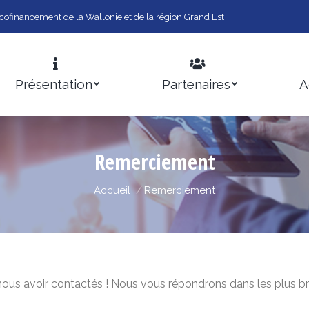
cofinancement de la Wallonie et de la région Grand Est
Présentation
Partenaires
A
Remerciement
Vous êtes ici :
Accueil
Remerciement
nous avoir contactés ! Nous vous répondrons dans les plus bre